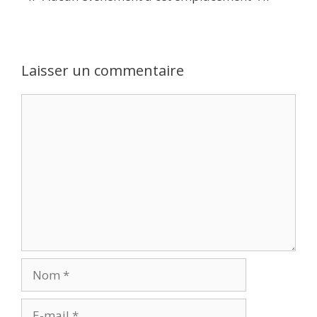
Laisser un commentaire
Commentaire
Nom
E-