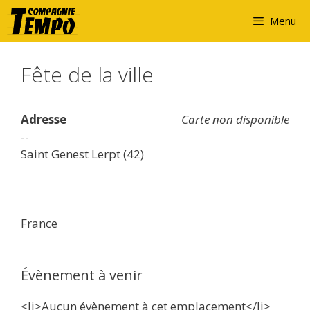
Aller
Menu
au
contenu
Fête de la ville
Adresse
Carte non disponible
--
Saint Genest Lerpt (42)
France
Évènement à venir
<li>Aucun évènement à cet emplacement</li>