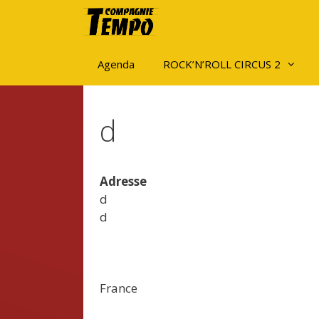
Aller
au
contenu
Agenda
ROCK’N’ROLL CIRCUS 2
d
Adresse
d
d
France