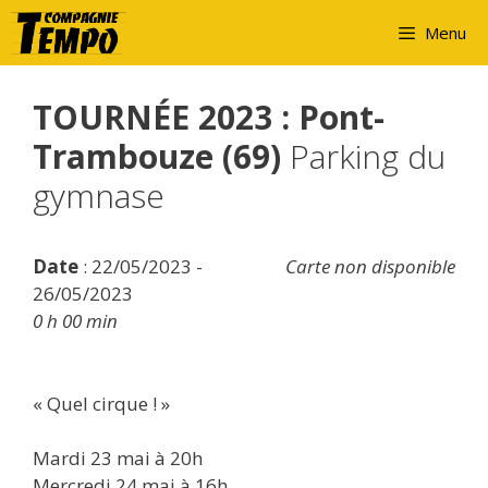
Aller
Menu
au
contenu
TOURNÉE 2023 : Pont-
Trambouze (69)
Parking du
gymnase
Date
: 22/05/2023 -
Carte non disponible
26/05/2023
0 h 00 min
« Quel cirque ! »
Mardi 23 mai à 20h
Mercredi 24 mai à 16h