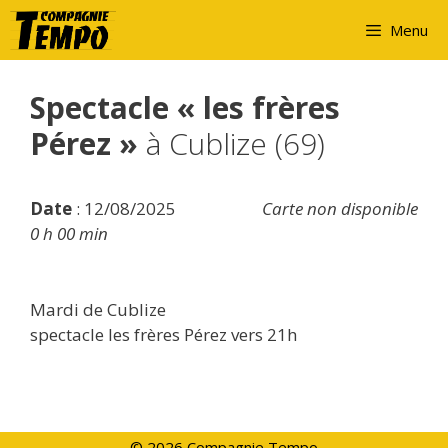
Aller
Menu
au
contenu
Spectacle « les frères
Pérez »
à Cublize (69)
Date
: 12/08/2025
Carte non disponible
0 h 00 min
Mardi de Cublize
spectacle les frères Pérez vers 21h
© 2026 Compagnie Tempo