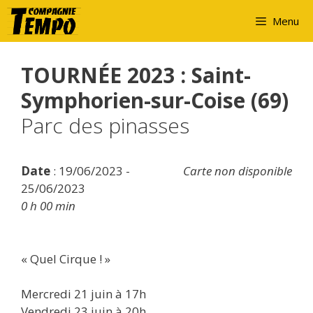
Aller
Menu
au
contenu
TOURNÉE 2023 : Saint-
Symphorien-sur-Coise (69)
Parc des pinasses
Date
: 19/06/2023 -
Carte non disponible
25/06/2023
0 h 00 min
« Quel Cirque ! »
Mercredi 21 juin à 17h
Vendredi 23 juin à 20h